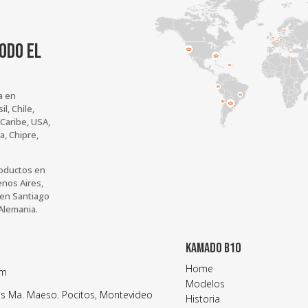
ODO EL
a en
l, Chile,
 Caribe, USA,
a, Chipre,
roductos en
enos Aires,
 en Santiago
 Alemania.
KAMADO B10
Home
om
Modelos
los Ma. Maeso.
Pocitos, Montevideo
Historia