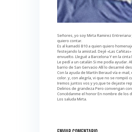
Señores, yo soy Mirta Ramirez Entreriana 
quiero contar.
Es al kamadó B10 a quien quiero homenaje
festejando la amistad. Dejé «Las Cañitas
envuelto. Llegué a Barcelona Y en la cinta 
Le pedí a un catalán Si me podía ayudar. A
barrio de San Gervacio Allí lo desarmé d
Con la ayuda de Martín Beraud vía e-mail
color. y, con alegría, vi que no se rompió
Iremos juntos vos y yo,que te dejaste re
Delirios de grandeza Pero convengan con
Concédanme el honor En nombre de los d
Los saluda Mirta.
Enviar comentario