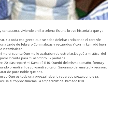
y cantautora, viviendo en Barcelona. Es una breve historia la que yo
ar. Y a toda esa gente que se sabe deleitar Entibiando el corazón
» una tarde de febrero Con maletas y recuerdos Y con mi kamadó bien
lo vi tambalear.
hí me di cuenta Que me lo acababan de estrellar.Llegué a mi ático, del
espacio Y conté para mi asombro 57 pedazos
, en 20 días reparé mi Kamadó B10. Quedó del mismo tamaño, forma y
 cuando prendí el fuego ysentí su calor. Sinónimo de amistad y reunión.
parar de puro noble que sos.
migo Que es toda una proeza haberlo reparado pieza por pieza.
os De autoproclamarme La emperatriz del kamadó B10.